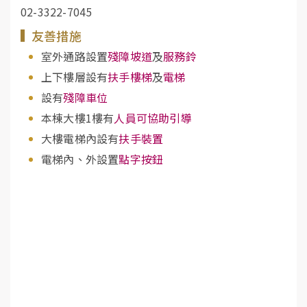
02-3322-7045
友善措施
室外通路設置
殘障坡道
及
服務鈴
上下樓層設有
扶手樓梯
及
電梯
設有
殘障車位
本棟大樓1樓有
人員可協助引導
大樓電梯內設有
扶手裝置
電梯內、外設置
點字按鈕