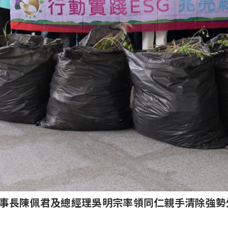
事長陳佩君及總經理吳明宗率領同仁親手清除強勢