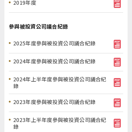
2019年度
參與被投資公司議合紀錄
2025年度參與被投資公司議合紀錄
2024年度參與被投資公司議合紀錄
2024年上半年度參與被投資公司議合紀
錄
2023年度參與被投資公司議合紀錄
2023年上半年度參與被投資公司議合紀
錄