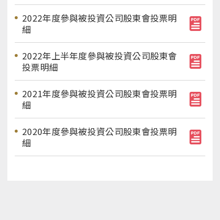
2022年度參與被投資公司股東會投票明
細
2022年上半年度參與被投資公司股東會
投票明細
2021年度參與被投資公司股東會投票明
細
2020年度參與被投資公司股東會投票明
細