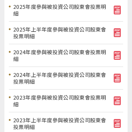
2025年度參與被投資公司股東會投票明
細
2025年上半年度參與被投資公司股東會
投票明細
2024年度參與被投資公司股東會投票明
細
2024年上半年度參與被投資公司股東會
投票明細
2023年度參與被投資公司股東會投票明
細
2023年上半年度參與被投資公司股東會
投票明細