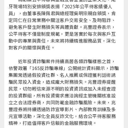
牙現場特別安排頒獎表揚「2025年公平待客績優人
員」，由董事長陳佩君與總經理吳明宗親自頒獎，肯
定同仁在日常業務中關注客戶交易安全、及時阻詐、
避免客戶發生財務損失等具體貢獻。兆豐證券表示，
公平待客不僅是制度規範，更是落實於每次與客戶互
動中的專業與責任，未來將持續精進服務品質，深化
對客戶的關懷與責任。
近年投資詐騙案件持續高居各類詐騙樣態之首，
依警政署「165反詐騙專線」公開統計資料顯示，詐騙
集團常透過假投資社群、名人推薦或保證獲利話術誘
騙民眾投入資金，造成龐大財務損失。兆豐證券提醒
民眾，切勿輕信來源不明的投資資訊或加入未經查證
的投資群組，所有投資需求應洽詢經主管機關核准設
立之合法證券商，共同防範金融詐騙風險。未來，兆
豐證券將持續透過防詐宣導影片、內部教育訓練及多
元宣導活動，深化全員反詐文化，結合公平待客服務
精神，打造值得客戶信賴的金融服務環境。