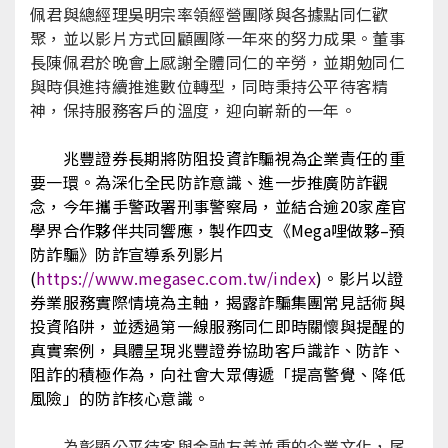
佩君與總經理吳明宗率領經營團隊與各據點同仁歡
聚，並以影片方式回顧團隊一年來的努力成果。董事
長陳佩君於晚會上感謝全體同仁的辛勞，並期勉同仁
與時俱進持續推進數位轉型，同時秉持公平待客精
神，保持服務客戶的溫度，迎向嶄新的一年。
兆豐證券長期將防阻投資詐騙視為企業責任的重
要一環。為深化全民防詐意識、進一步推廣防詐觀
念，今年攜手警政署刑事警察局，並結合逾20家產官
學界合作夥伴共同響應，製作四支《Mega哩做夥–預
防詐騙》防詐宣導系列影片
(
https://www.megasec.com.tw/index
)。影片以證
券業服務實際情境為主軸，揭露詐騙集團常見話術與
投資陷阱，並透過第一線服務同仁即時關懷與提醒的
真實案例，具體呈現兆豐證券協助客戶識詐、防詐、
阻詐的積極作為，向社會大眾傳遞「提高警覺、降低
風險」的防詐核心意識。
為彰顯公平待客與金融友善並重的企業文化，尾