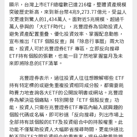
顯示，台灣上市ETF總檔數已達216檔，整體資產規模
突破歷史新高，來到新台幣4兆9,273.77億元，受益人
次更達到驚人的1,434萬人。面對近5兆規模、超過千
萬人參與的「大ETF時代」，兆豐證券為協助投資人
避免資產配置重疊、優化投資效率、掌握配息動態，
宣布推出「ETF 個股反查」與「除息行事曆」兩大功
能，投資人可於兆豐證券ETF 專區，立即反向搜尋
ETF持有個股的張數，也能一目了然地掌握當月及未
來即將除息的ETF清單。
兆豐證券表示，過往投資人往往想瞭解哪些 ETF
持有特定標的或避免重複投資相同成分股，都需要耗
時費力地查詢各大ETF的公開說明書或網站。兆豐證
券為解決這個痛點，特別開發「ETF 個股反查」功
能，投資人只需在兆豐證券ETF專區內輸入感興趣的
個股代碼或名稱，即可秒速「反向搜尋」列出市場上
全部持有該個股的ETF及投資組合中的持股權重。此
功能不僅幫助投資人大幅節省搜尋時間，更能快速比
較不同ETF之間投資組合的重複率，提升分散風險管