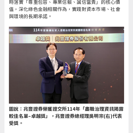
時落實「尊重包容、專業信賴、誠信當責」的核心價
值，深化綠色金融相關作為，實踐對資本市場、社會
與環境的長期承諾。
圖說：兆豐證券榮獲證交所114
年
「
盡職治理資訊揭露
較佳名單
–
卓越獎
」
，兆豐證券總經理吳明宗
(
右
)
代表
受獎。