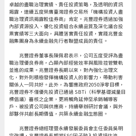
卓越的盡職治理實績、責任投資策略，及透明的資訊
揭露，連續五度榮膺臺灣證券交易所「機構投資人盡
職治理資訊揭露較佳券商」肯定。兆豐證券透過加強
內部資源投入、優化投資組合永續品質及深化議合投
票實績等三大面向，具體落實責任投資，實踐兆豐金
融集團身為永續金融先行者聯盟成員的責任。
兆豐證券董事長陳佩君表示，公司五度受評為盡
職治理優良券商，凸顯內部經營效率與風險控管雙軌
並進的成果。兆豐證券長期以來，對內強化治理文
化，對外則積極發揮機構投資人的影響力，帶動利害
關係人一同共好。此外，為響應政府2050淨零目標，
兆豐證券不僅優先投資已通過 SBTi（科學基礎減量目
標倡議）審核之企業，更將觸角延伸至承銷輔導客
戶、被投資公司與供應商，持續舉辦研討會議，與外
部夥伴共創長期價值，共築永續金融生態圈。
兆豐證券總經理暨永續發展委員會主任委員吳明
宗強調，兆豐證券長期將ESG因子融入投資評估流